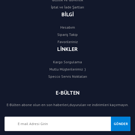
İptal ve İade Şartları
BİLGİ
Hesabım
Sipariş Takip
Favorileriniz
LİNKLER
Kargo Sorgulama
Mutlu Müşterilerimiz :)
Specco Servis Noktaları
E-BÜLTEN
E-Bülten abone olun en son haberleri,duyuruları ve indirimleri kaçırmayın.
GÖNDER