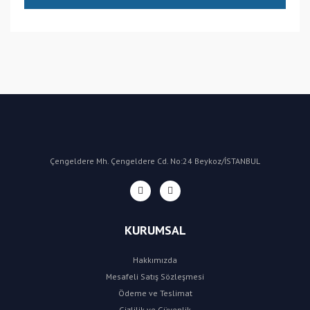
(CN) Çin
Bu ürüne ilk yorumu siz yapın!
Yorum Yaz
Çengeldere Mh. Çengeldere Cd. No:24 Beykoz/İSTANBUL
KURUMSAL
Hakkımızda
Mesafeli Satış Sözleşmesi
Ödeme ve Teslimat
Gizlilik ve Güvenlik