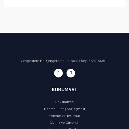
(CN) Çin
Bu ürüne ilk yorumu siz yapın!
Yorum Yaz
Çengeldere Mh. Çengeldere Cd. No:24 Beykoz/İSTANBUL
KURUMSAL
Hakkımızda
Mesafeli Satış Sözleşmesi
Ödeme ve Teslimat
Gizlilik ve Güvenlik