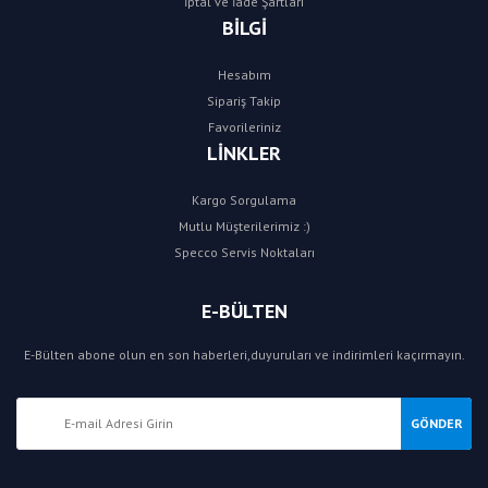
İptal ve İade Şartları
BİLGİ
Hesabım
Sipariş Takip
Favorileriniz
LİNKLER
Kargo Sorgulama
Mutlu Müşterilerimiz :)
Specco Servis Noktaları
E-BÜLTEN
E-Bülten abone olun en son haberleri,duyuruları ve indirimleri kaçırmayın.
GÖNDER