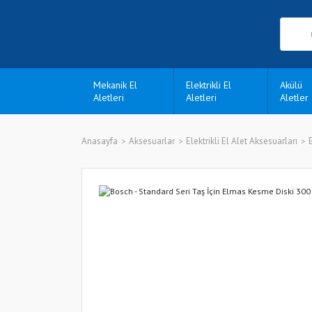
Mekanik El
Elektrikli El
Akülü
Aletleri
Aletleri
Aletler
Anasayfa
Aksesuarlar
Elektrikli El Alet Aksesuarları