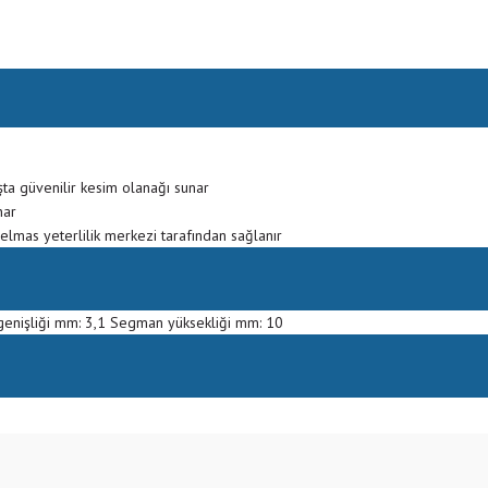
şta güvenilir kesim olanağı sunar
nar
 elmas yeterlilik merkezi tarafından sağlanır
nişliği mm: 3,1 Segman yüksekliği mm: 10
Bu ürüne ilk yorumu siz yapın!