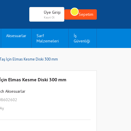
Üye Girişi
Sepetim
Kayıt Ol
Aksesuarlar
Sarf
İş
Malzemeleri
Güvenliği
 Taş İçin Elmas Kesme Diski 300 mm
ş İçin Elmas Kesme Diski 300 mm
ch Aksesuarlar
08602602
 Ay