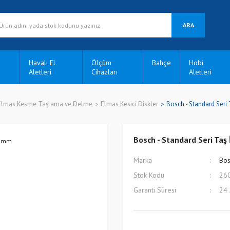
ARA
Havalı El
Ölçüm
Bahçe
Hobi
Aletleri
Cihazları
Aletleri
Elmas Kesme Taşlama ve Delme
Elmas Kesici Diskler
Bosch - Standard Seri
Bosch - Standard Seri Ta
Marka
Bos
Stok Kodu
26
Garanti Süresi
24