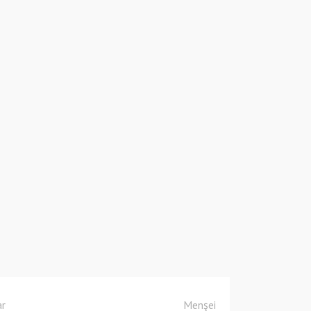
ar
Menşei