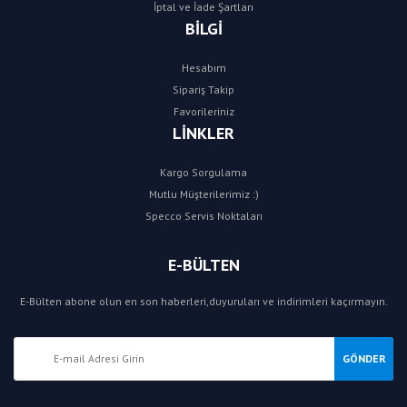
İptal ve İade Şartları
BİLGİ
Hesabım
Sipariş Takip
Favorileriniz
LİNKLER
Kargo Sorgulama
Mutlu Müşterilerimiz :)
Specco Servis Noktaları
E-BÜLTEN
E-Bülten abone olun en son haberleri,duyuruları ve indirimleri kaçırmayın.
GÖNDER