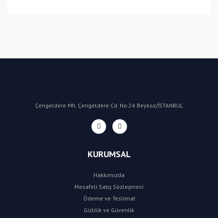
(CN) Çin
Bu ürüne ilk yorumu siz yapın!
Yorum Yaz
Çengeldere Mh. Çengeldere Cd. No:24 Beykoz/İSTANBUL
KURUMSAL
Hakkımızda
Mesafeli Satış Sözleşmesi
Ödeme ve Teslimat
Gizlilik ve Güvenlik