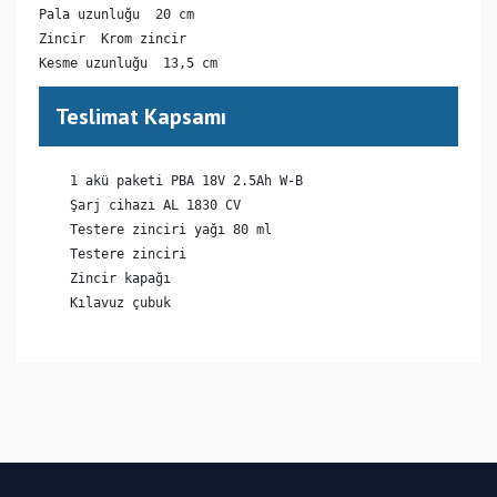
Pala uzunluğu  20 cm

Zincir  Krom zincir

Kesme uzunluğu  13,5 cm
Teslimat Kapsamı
    1 akü paketi PBA 18V 2.5Ah W-B

    Şarj cihazı AL 1830 CV

    Testere zinciri yağı 80 ml

    Testere zinciri

    Zincir kapağı

    Kılavuz çubuk
(CN) Çin
Bu ürüne ilk yorumu siz yapın!
Yorum Yaz