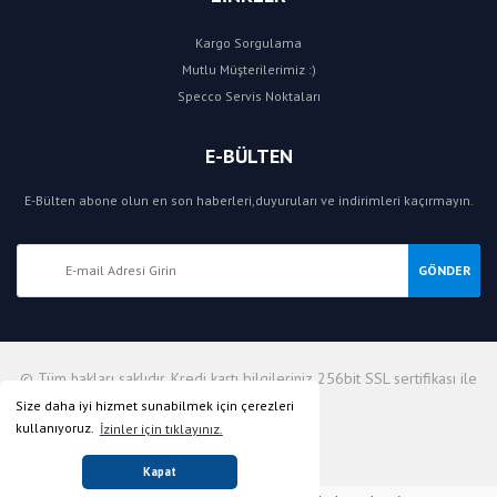
Kargo Sorgulama
Mutlu Müşterilerimiz :)
Specco Servis Noktaları
E-BÜLTEN
E-Bülten abone olun en son haberleri,duyuruları ve indirimleri kaçırmayın.
GÖNDER
© Tüm hakları saklıdır. Kredi kartı bilgileriniz 256bit SSL sertifikası ile
korunmaktadır.
Size daha iyi hizmet sunabilmek için çerezleri
kullanıyoruz.
İzinler için tıklayınız.
Kapat