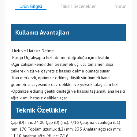
Ürün Bilgisi
Taksit Seçenekleri
Yorumlar
Kullanıcı Avantajları
-Hızlı ve Hatasız Delme
-Burgu Uç, ahşapta hızlı delme doğruluğu için idealdir
-Ağır çalışan kendinden beslemeli uç, ucu tamamen dışa
çekerek hızlı ve gayretsiz hassas delme olanağı sunar
-Katı merkezli, optimize edilmiş düşük sürtünmeli kanal
geometrisi sayesinde düz delikler ve yüksek talaş atım hızı
-Optimize edilmiş çentik desteği ve hassas taşlamalı ana kesici
ağız kısmı, hatasız delikler açar
Teknik Özellikler
Çap (D) mm: 24,00 Çap (D) (inç): 7/16 Çalışma uzunluğu (L1)
mm: 170 Toplam uzunluk (L2) mm: 235 Anahtar ağzı (d) mm:
11,10 Anahtar ağzı (d) inç: 7/16