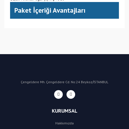
Paket İçeriği Avantajları
(CN) Çin
Bu ürüne ilk yorumu siz yapın!
Yorum Yaz
Çengeldere Mh. Çengeldere Cd. No:24 Beykoz/İSTANBUL
KURUMSAL
Hakkımızda