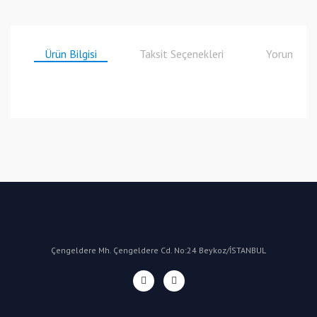
Ürün Bilgisi
Taksit Seçenekleri
Yorumlar
Bu ürüne ilk yorumu siz yapın!
Yorum Yaz
Çengeldere Mh. Çengeldere Cd. No:24 Beykoz/İSTANBUL