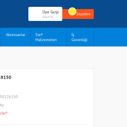
Üye Girişi
Sepetim
Kayıt Ol
Aksesuarlar
Sarf
İş
Malzemeleri
Güvenliği
6X150
a
150176150
 Ay
rle!!