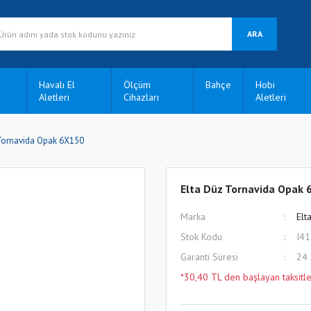
ARA
Havalı El
Ölçüm
Bahçe
Hobi
Aletleri
Cihazları
Aletleri
Tornavida Opak 6X150
Elta Düz Tornavida Opak 
Marka
Elt
Stok Kodu
I4
Garanti Süresi
24
*30,40 TL den başlayan taksitle