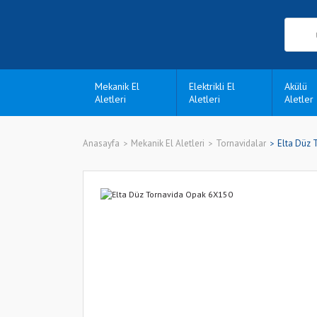
Mekanik El
Elektrikli El
Akülü
Aletleri
Aletleri
Aletler
Anasayfa
Mekanik El Aletleri
Tornavidalar
Elta Düz 