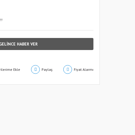
!!
GELİNCE HABER VER
Paylaş
Fiyat Alarmı