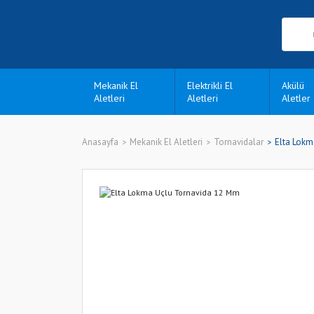
Mekanik El
Elektrikli El
Akülü
Aletleri
Aletleri
Aletler
Anasayfa
Mekanik El Aletleri
Tornavidalar
Elta Lokm