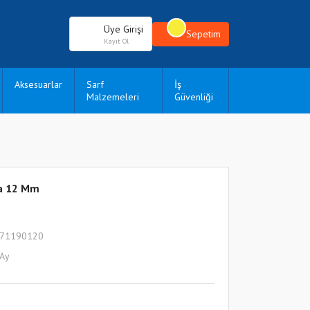
Üye Girişi
Sepetim
Kayıt Ol
Aksesuarlar
Sarf
İş
Malzemeleri
Güvenliği
da 12 Mm
a
771190120
 Ay