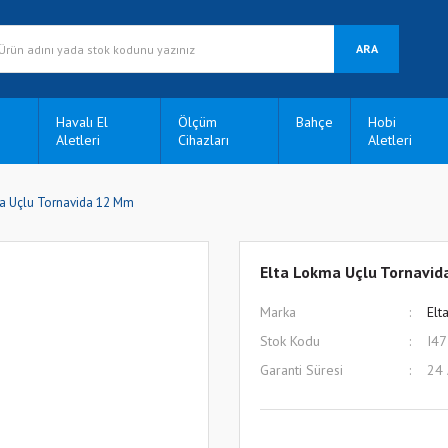
ARA
Havalı El
Ölçüm
Bahçe
Hobi
Aletleri
Cihazları
Aletleri
a Uçlu Tornavida 12 Mm
Elta Lokma Uçlu Tornavi
Marka
Elt
Stok Kodu
I4
Garanti Süresi
24