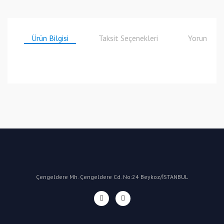
Ürün Bilgisi
Taksit Seçenekleri
Yorumlar
Bu ürüne ilk yorumu siz yapın!
Yorum Yaz
Çengeldere Mh. Çengeldere Cd. No:24 Beykoz/İSTANBUL