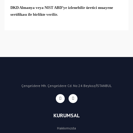
DKD Almanya veya NIST ABD’ye izlenebilir üretici muayene
sertifikası ile birlikte verilir.
Bu ürüne ilk yorumu siz yapın!
Yorum Yaz
Çengeldere Mh. Çengeldere Cd. No:24 Beykoz/İSTANBUL
KURUMSAL
Hakkımızda