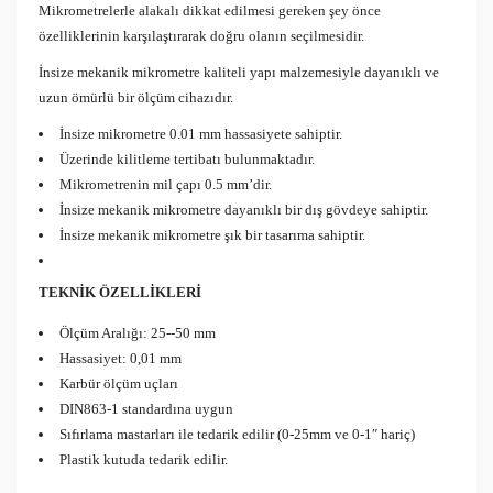
Mikrometrelerle alakalı dikkat edilmesi gereken şey önce
özelliklerinin karşılaştırarak doğru olanın seçilmesidir.
İnsize mekanik mikrometre kaliteli yapı malzemesiyle dayanıklı ve
uzun ömürlü bir ölçüm cihazıdır.
İnsize mikrometre 0.01 mm hassasiyete sahiptir.
Üzerinde kilitleme tertibatı bulunmaktadır.
Mikrometrenin mil çapı 0.5 mm’dir.
İnsize mekanik mikrometre dayanıklı bir dış gövdeye sahiptir.
İnsize mekanik mikrometre şık bir tasarıma sahiptir.
TEKNİK ÖZELLİKLERİ
Ölçüm Aralığı: 25--50 mm
Hassasiyet: 0,01 mm
Karbür ölçüm uçları
DIN863-1 standardına uygun
Sıfırlama mastarları ile tedarik edilir (0-25mm ve 0-1″ hariç)
Plastik kutuda tedarik edilir.