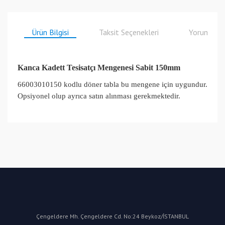
Ürün Bilgisi
Taksit Seçenekleri
Yorumlar
Kanca Kadett Tesisatçı Mengenesi Sabit 150mm
66003010150 kodlu döner tabla bu mengene için uygundur.
Opsiyonel olup ayrıca satın alınması gerekmektedir.
Bu ürüne ilk yorumu siz yapın!
Yorum Yaz
Çengeldere Mh. Çengeldere Cd. No:24 Beykoz/İSTANBUL