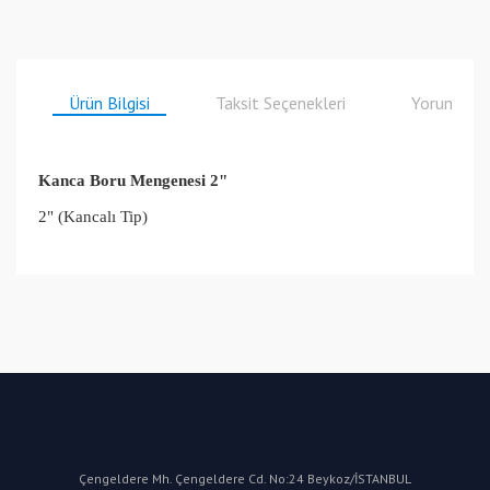
Ürün Bilgisi
Taksit Seçenekleri
Yorumlar
Kanca Boru Mengenesi 2"
2" (Kancalı Tip)
Bu ürüne ilk yorumu siz yapın!
Yorum Yaz
Çengeldere Mh. Çengeldere Cd. No:24 Beykoz/İSTANBUL