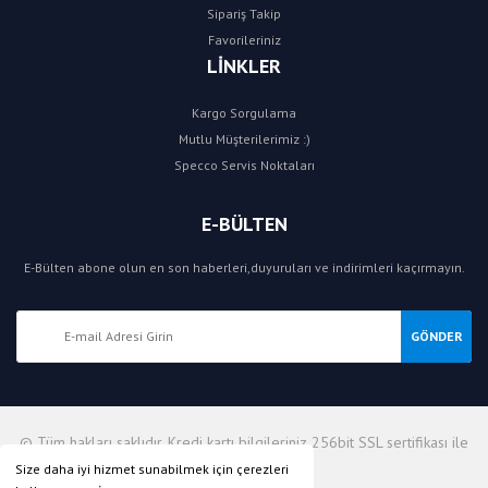
Sipariş Takip
Favorileriniz
LİNKLER
Kargo Sorgulama
Mutlu Müşterilerimiz :)
Specco Servis Noktaları
E-BÜLTEN
E-Bülten abone olun en son haberleri,duyuruları ve indirimleri kaçırmayın.
GÖNDER
© Tüm hakları saklıdır. Kredi kartı bilgileriniz 256bit SSL sertifikası ile
korunmaktadır.
Size daha iyi hizmet sunabilmek için çerezleri