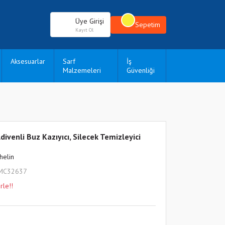
Üye Girişi
Sepetim
Kayıt Ol
Aksesuarlar
Sarf
İş
Malzemeleri
Güvenliği
ivenli Buz Kazıyıcı, Silecek Temizleyici
helin
_MC32637
rle!!