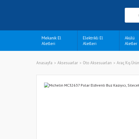
Mekanik El
Elektrikli El
Akülü
Aletleri
Aletleri
Aletler
Anasayfa
Aksesuarlar
Oto Aksesuarları
Araç Kış Ürün