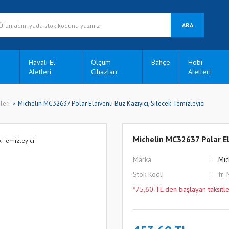
ARA
Havalı El
Ölçüm
Bahçe
Hobi
Aletleri
Cihazları
Aletleri
leri
Michelin MC32637 Polar Eldivenli Buz Kazıyıcı, Silecek Temizleyici
Michelin MC32637 Polar Eld
Marka
Mic
Stok Kodu
fr
*75,60 TL den başlayan taksitle