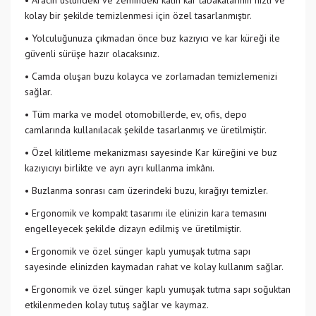
• Aracın üstündeki ve zemindeki kalın kar tabakalarının hızlı ve
kolay bir şekilde temizlenmesi için özel tasarlanmıştır.
• Yolculuğunuza çıkmadan önce buz kazıyıcı ve kar küreği ile
güvenli sürüşe hazır olacaksınız.
• Camda oluşan buzu kolayca ve zorlamadan temizlemenizi
sağlar.
• Tüm marka ve model otomobillerde, ev, ofis, depo
camlarında kullanılacak şekilde tasarlanmış ve üretilmiştir.
• Özel kilitleme mekanizması sayesinde Kar küreğini ve buz
kazıyıcıyı birlikte ve ayrı ayrı kullanma imkânı.
• Buzlanma sonrası cam üzerindeki buzu, kırağıyı temizler.
• Ergonomik ve kompakt tasarımı ile elinizin kara temasını
engelleyecek şekilde dizayn edilmiş ve üretilmiştir.
• Ergonomik ve özel sünger kaplı yumuşak tutma sapı
sayesinde elinizden kaymadan rahat ve kolay kullanım sağlar.
• Ergonomik ve özel sünger kaplı yumuşak tutma sapı soğuktan
etkilenmeden kolay tutuş sağlar ve kaymaz.