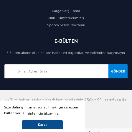
Kargo Sorgulama
Mutlu Müşterilerimiz :)
Specco Servis Noktaları
E-BÜLTEN
E-Bülten abone olun en son haberleri,duyuruları ve indirimleri kaçırmayın.
GÖNDER
© Tüm hakları saklıdır. Kredi kartı bilgileriniz 256bit SSL sertifikası ile
korunmaktadır.
Size daha iyi hizmet sunabilmek için çerezleri
kullanıyoruz.
İzinler için tıklayınız.
Kapat