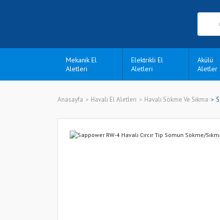
Mekanik El
Elektrikli El
Akülü
Aletleri
Aletleri
Aletler
Anasayfa
Havalı El Aletleri
Havalı Sökme Ve Sıkma
S