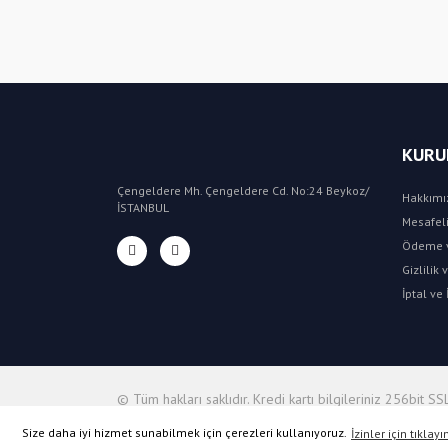
KURU
Çengeldere Mh. Çengeldere Cd. No:24 Beykoz/
Hakkımı
İSTANBUL
Mesafeli
Ödeme v
Gizlilik
İptal ve 
© Tüm hakları saklıdır. Kredi kartı bilgileriniz 256bit SSL
Size daha iyi hizmet sunabilmek için çerezleri kullanıyoruz.
İzinler için tıklayı