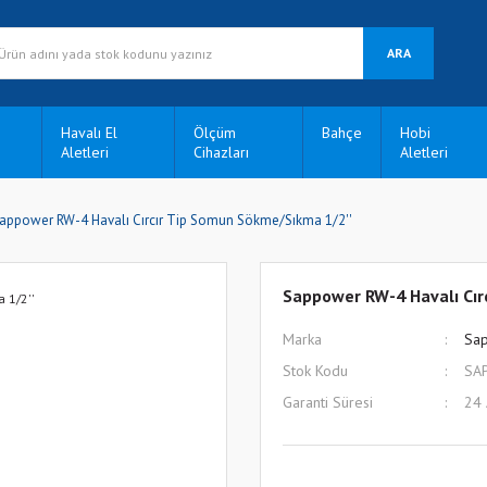
ARA
Havalı El
Ölçüm
Bahçe
Hobi
Aletleri
Cihazları
Aletleri
appower RW-4 Havalı Cırcır Tip Somun Sökme/Sıkma 1/2''
Sappower RW-4 Havalı Cır
Marka
Sa
Stok Kodu
SA
Garanti Süresi
24