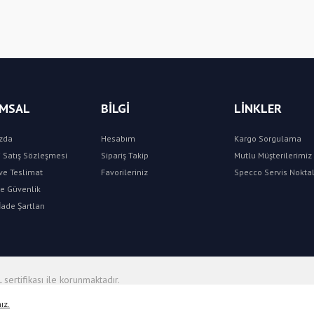
Yorum Yaz
MSAL
BİLGİ
LİNKLER
zda
Hesabım
Kargo Sorgulama
 Satış Sözleşmesi
Sipariş Takip
Mutlu Müşterilerimiz 
e Teslimat
Favorileriniz
Specco Servis Noktal
 ve Güvenlik
İade Şartları
 sertifikası ile korunmaktadır.
nız.
ile
ideasoft
e-