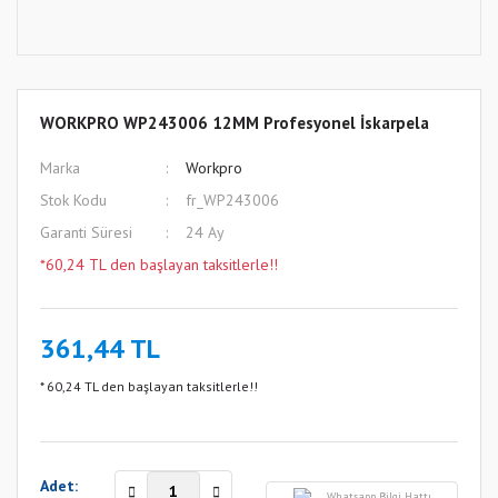
WORKPRO WP243006 12MM Profesyonel İskarpela
Marka
Workpro
Stok Kodu
fr_WP243006
Garanti Süresi
24 Ay
*60,24 TL den başlayan taksitlerle!!
361,44 TL
* 60,24 TL den başlayan taksitlerle!!
Adet:
Whatsapp Bilgi Hattı