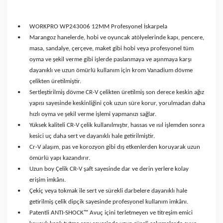
•
WORKPRO WP243006 12MM Profesyonel İskarpela
•
Marangoz hanelerde, hobi ve oyuncak atölyelerinde kapı, pencere,
masa, sandalye, çerçeve, maket gibi hobi veya profesyonel tüm
oyma ve şekil verme gibi işlerde paslanmaya ve aşınmaya karşı
dayanıklı ve uzun ömürlü kullanım için krom Vanadium dövme
çelikten üretilmiştir.
•
Sertleştirilmiş dövme CR-V çelikten üretilmiş son derece keskin ağız
yapısı sayesinde keskinliğini çok uzun süre korur, yorulmadan daha
hızlı oyma ve şekil verme işlemi yapmanızı sağlar.
•
Yüksek kaliteli CR-V çelik kullanılmıştır, hassas ve ısıl işlemden sonra
kesici uç daha sert ve dayanıklı hale getirilmiştir.
•
Cr-V alaşım, pas ve korozyon gibi dış etkenlerden koruyarak uzun
ömürlü yapı kazandırır.
•
Uzun boy Çelik CR-V şaft sayesinde dar ve derin yerlere kolay
erişim imkânı.
•
Çekiç veya tokmak ile sert ve sürekli darbelere dayanıklı hale
getirilmiş çelik dipçik sayesinde profesyonel kullanım imkânı.
•
Patentli ANTI-SHOCK™ Avuç içini terletmeyen ve titreşim emici