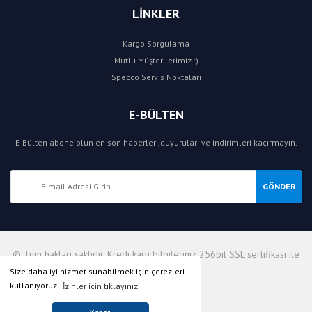
LİNKLER
Kargo Sorgulama
Mutlu Müşterilerimiz :)
Specco Servis Noktaları
E-BÜLTEN
E-Bülten abone olun en son haberleri,duyuruları ve indirimleri kaçırmayın.
GÖNDER
© Tüm hakları saklıdır. Kredi kartı bilgileriniz 256bit SSL sertifikası ile
korunmaktadır.
Size daha iyi hizmet sunabilmek için çerezleri
kullanıyoruz.
İzinler için tıklayınız.