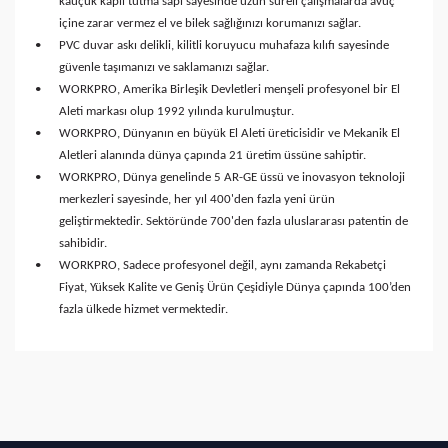
kauçuk kaplı tutma sapı sayesinde uzun süreli çalışmalarda avuç
içine zarar vermez el ve bilek sağlığınızı korumanızı sağlar.
•
PVC duvar askı delikli, kilitli koruyucu muhafaza kılıfı sayesinde
güvenle taşımanızı ve saklamanızı sağlar.
•
WORKPRO, Amerika Birleşik Devletleri menşeli profesyonel bir El
Aleti markası olup 1992 yılında kurulmuştur.
•
WORKPRO, Dünyanın en büyük El Aleti üreticisidir ve Mekanik El
Aletleri alanında dünya çapında 21 üretim üssüne sahiptir.
•
WORKPRO, Dünya genelinde 5 AR-GE üssü ve inovasyon teknoloji
merkezleri sayesinde, her yıl 400'den fazla yeni ürün
geliştirmektedir. Sektöründe 700'den fazla uluslararası patentin de
sahibidir.
•
WORKPRO, Sadece profesyonel değil, aynı zamanda Rekabetçi
Fiyat, Yüksek Kalite ve Geniş Ürün Çeşidiyle Dünya çapında 100’den
fazla ülkede hizmet vermektedir.
Bu ürüne ilk yorumu siz yapın!
Yorum Yaz