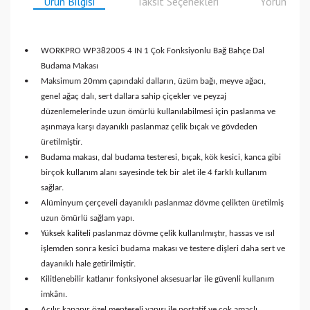
Ürün Bilgisi
Taksit Seçenekleri
Yorumlar
•
WORKPRO WP382005 4 IN 1 Çok Fonksiyonlu Bağ Bahçe Dal
Budama Makası
•
Maksimum 20mm çapındaki dalların, üzüm bağı, meyve ağacı,
genel ağaç dalı, sert dallara sahip çiçekler ve peyzaj
düzenlemelerinde uzun ömürlü kullanılabilmesi için paslanma ve
aşınmaya karşı dayanıklı paslanmaz çelik bıçak ve gövdeden
üretilmiştir.
•
Budama makası, dal budama testeresi, bıçak, kök kesici, kanca gibi
birçok kullanım alanı sayesinde tek bir alet ile 4 farklı kullanım
sağlar.
•
Alüminyum çerçeveli dayanıklı paslanmaz dövme çelikten üretilmiş
uzun ömürlü sağlam yapı.
•
Yüksek kaliteli paslanmaz dövme çelik kullanılmıştır, hassas ve ısıl
işlemden sonra kesici budama makası ve testere dişleri daha sert ve
dayanıklı hale getirilmiştir.
•
Kilitlenebilir katlanır fonksiyonel aksesuarlar ile güvenli kullanım
imkânı.
•
Açılır kapanır özel menteşeli yapısı ile portatif ve çok amaçlı