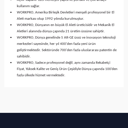
kullanım sağlar.
•
WORKPRO, Amerika Birleşik Devletleri menşeli profesyonel bir El
Aleti markası olup 1992 yılında kurulmuştur.
•
WORKPRO, Dünyanın en büyük El Aleti üreticisidir ve Mekanik El
Aletleri alanında dünya çapında 21 üretim üssüne sahiptir.
•
WORKPRO, Dünya genelinde 5 AR-GE üssü ve inovasyon teknoloji
merkezleri sayesinde, her yıl 400'den fazla yeni ürün
geliştirmektedir. Sektöründe 700'den fazla uluslararası patentin de
sahibidir.
•
WORKPRO, Sadece profesyonel değil, aynı zamanda Rekabetçi
Fiyat, Yüksek Kalite ve Geniş Ürün Çeşidiyle Dünya çapında 100’den
fazla ülkede hizmet vermektedir.
Bu ürüne ilk yorumu siz yapın!
Yorum Yaz