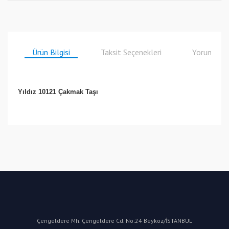
Ürün Bilgisi
Taksit Seçenekleri
Yorumlar
Yıldız 10121 Çakmak Taşı
Bu ürüne ilk yorumu siz yapın!
Yorum Yaz
Çengeldere Mh. Çengeldere Cd. No:24 Beykoz/İSTANBUL