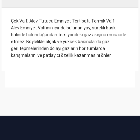
Çek Valf, Alev Tutucu Emniyet Tertibatı, Termik Valf
Alev Emniyet Valfının içinde bulunan yay, sürekli baskı
halinde bulunduğundan ters yöndeki gaz akışına müsaade
etmez. Böylelikle alçak ve yüksek basınçlarda gaz
geri tepmelerinden dolayı gazların hor tumlarda
karışmalarını ve patlayıcı özellik kazanmasını önler.
Bu ürüne ilk yorumu siz yapın!
Yorum Yaz