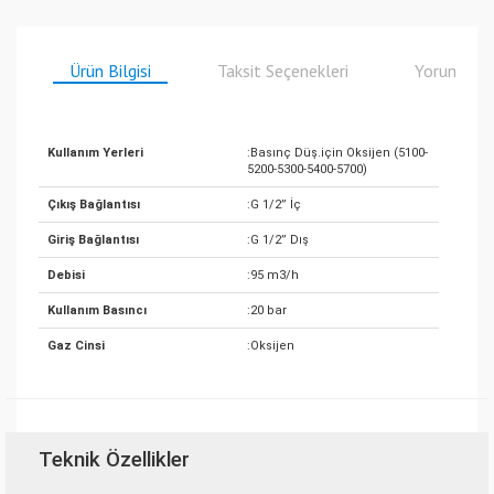
Ürün Bilgisi
Taksit Seçenekleri
Yorumlar
Kullanım Yerleri
:Basınç Düş.için Oksijen (5100-
5200-5300-5400-5700)
Çıkış Bağlantısı
:G 1/2” İç
Giriş Bağlantısı
:G 1/2” Dış
Debisi
:95 m3/h
Kullanım Basıncı
:20 bar
Gaz Cinsi
:Oksijen
Teknik Özellikler