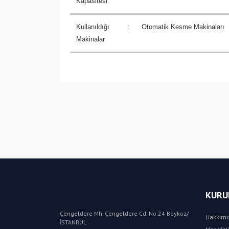
Kapasitesi
Kullanıldığı
:
Otomatik Kesme Makinaları
Makinalar
KURU
Çengeldere Mh. Çengeldere Cd. No:24 Beykoz/
Hakkımı
İSTANBUL