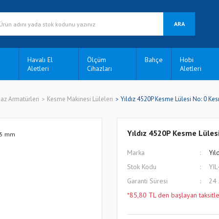
ARA
Havalı El
Ölçüm
Bahçe
Hobi
Aletleri
Cihazları
Aletleri
az Armatürleri
Kesme Makinesi Lüleleri
Yıldız 4520P Kesme Lülesi No: 0 Ke
Yıldız 4520P Kesme Lüles
Marka
Yıl
Stok Kodu
YI
Garanti Süresi
24
*85,80 TL den başlayan taksitle