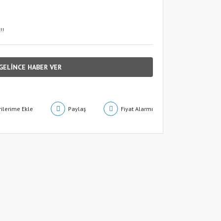
!!
GELİNCE HABER VER
Paylaş
Fiyat Alarmı