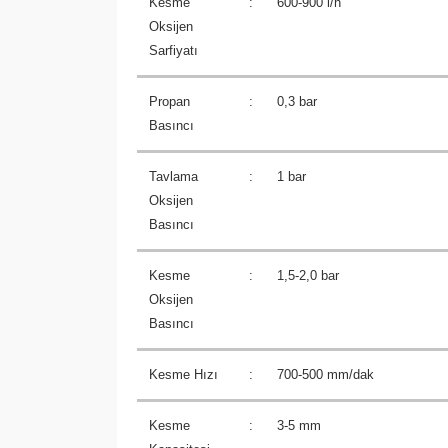
Kesme
:
600-900 l/h
Oksijen
Sarfiyatı
Propan
:
0,3 bar
Basıncı
Tavlama
:
1 bar
Oksijen
Basıncı
Kesme
:
1,5-2,0 bar
Oksijen
Basıncı
Kesme Hızı
:
700-500 mm/dak
Kesme
:
3-5 mm