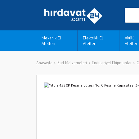
Mekanik El
Elektrikli El
Akülü
Aletleri
Aletleri
Aletler
Anasayfa
Sarf Malzemeleri
Endüstriyel Ekipmanlar
G