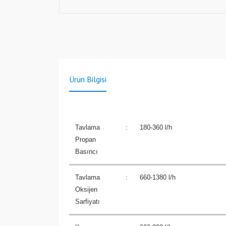
Ürün Bilgisi
Tavlama
:
180-360 l/h
Propan
Basıncı
Tavlama
:
660-1380 l/h
Oksijen
Sarfiyatı