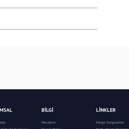
Bu ürüne ilk yorumu siz yapın!
Yorum Yaz
MSAL
BİLGİ
LİNKLER
zda
Hesabım
Kargo Sorgulama