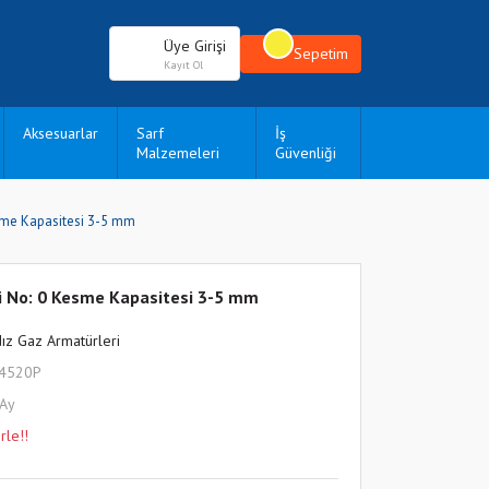
Üye Girişi
Sepetim
Kayıt Ol
Aksesuarlar
Sarf
İş
Malzemeleri
Güvenliği
sme Kapasitesi 3-5 mm
i No: 0 Kesme Kapasitesi 3-5 mm
dız Gaz Armatürleri
L4520P
 Ay
rle!!