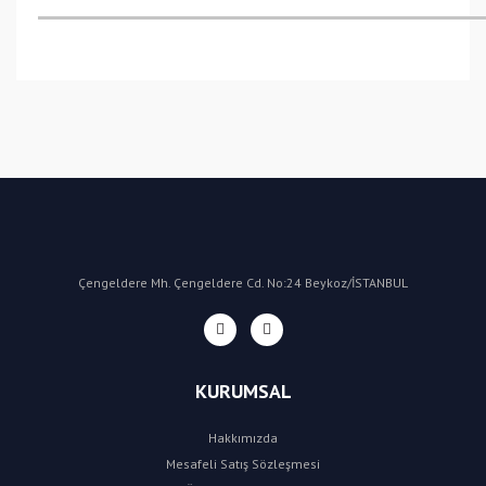
Bu ürüne ilk yorumu siz yapın!
Yorum Yaz
Çengeldere Mh. Çengeldere Cd. No:24 Beykoz/İSTANBUL
KURUMSAL
Hakkımızda
Mesafeli Satış Sözleşmesi