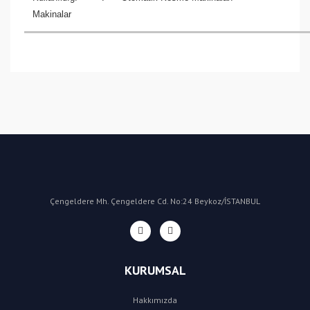
Makinalar
Bu ürüne ilk yorumu siz yapın!
Yorum Yaz
Çengeldere Mh. Çengeldere Cd. No:24 Beykoz/İSTANBUL
KURUMSAL
Hakkımızda