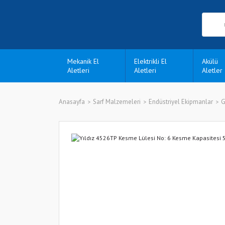
Mekanik El
Elektrikli El
Akülü
Aletleri
Aletleri
Aletler
Anasayfa
Sarf Malzemeleri
Endüstriyel Ekipmanlar
G