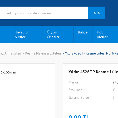
ARA
Havalı El
Ölçüm
Bahçe
Hobi
Aletleri
Cihazları
Aletleri
az Armatürleri
Kesme Makinesi Lüleleri
Yıldız 4526TP Kesme Lülesi No: 6 
Yıldız 4526TP Kesme Lüle
Marka
Yıl
Stok Kodu
YI
Garanti Süresi
24
0,00 TL