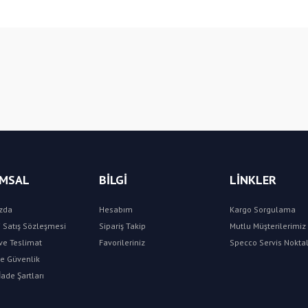
Bu ürüne ilk yorumu siz yapın!
Yorum Yaz
MSAL
BİLGİ
LİNKLER
zda
Hesabım
Kargo Sorgulama
 Satış Sözleşmesi
Sipariş Takip
Mutlu Müşterilerimiz 
e Teslimat
Favorileriniz
Specco Servis Noktal
 ve Güvenlik
İade Şartları