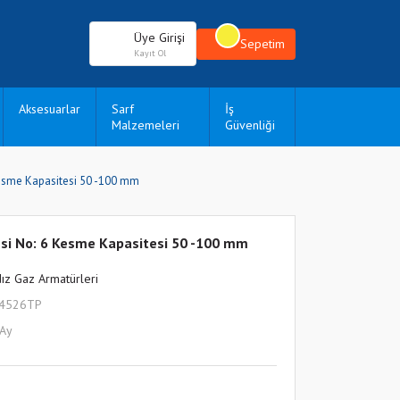
Üye Girişi
Sepetim
Kayıt Ol
Aksesuarlar
Sarf
İş
Malzemeleri
Güvenliği
Kesme Kapasitesi 50 -100 mm
si No: 6 Kesme Kapasitesi 50 -100 mm
dız Gaz Armatürleri
L4526TP
 Ay