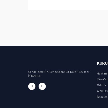
KURU
Çengeldere Mh. Çengeldere Cd. No:24 Beykoz/
Hakkımı
İSTANBUL
Mesafeli
Ödeme v
Gizlilik
İptal ve 