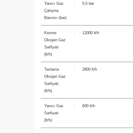
Yanıcı Gaz
:
0,5 bar
Çalışma
Basıncı (bar)
Kesme
:
12000 lt/h
Oksijen Gaz
Sarfiyatı
(lt/h)
Tavlama
:
2900 lt/h
Oksijen Gaz
Sarfiyatı
(lt/h)
Yanıcı Gaz
:
600 lt/h
Sarfiyatı
(lt/h)