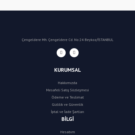
Yorum Yaz
Çengeldere Mh. Çengeldere Cd. No:24 Beykoz/İSTANBUL
KURUMSAL
Hakkımızda
Mesafeli Satış Sözleşmesi
Ödeme ve Teslimat
Gizlilik ve Güvenlik
İptal ve İade Şartları
BİLGİ
Hesabım