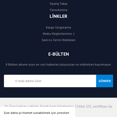
Sipariş Takip
Favorileriniz
LİNKLER
Kargo Sorgulama
Mutlu Müşterilerimiz :)
Specco Servis Noktaları
E-BÜLTEN
E-Bülten abone olun en son haberleri,duyuruları ve indirimleri kaçırmayın.
GÖNDER
© Tüm hakları saklıdır. Kredi kartı bilgileriniz 256bit SSL sertifikası ile
korunmaktadır.
Size daha iyi hizmet sunabilmek için çerezleri