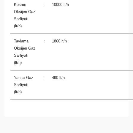
Kesme
:
10000 lt/h
Oksijen Gaz
Sarfiyatı
(lt/h)
Tavlama
:
1860 lt/h
Oksijen Gaz
Sarfiyatı
(lt/h)
Yanıcı Gaz
:
490 lt/h
Sarfiyatı
(lt/h)
Bu ürüne ilk yorumu siz yapın!