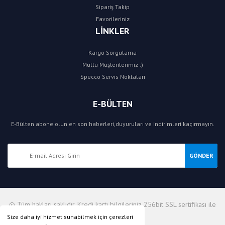
Sipariş Takip
Favorileriniz
LİNKLER
Kargo Sorgulama
Mutlu Müşterilerimiz :)
Specco Servis Noktaları
E-BÜLTEN
E-Bülten abone olun en son haberleri,duyuruları ve indirimleri kaçırmayın.
GÖNDER
© Tüm hakları saklıdır. Kredi kartı bilgileriniz 256bit SSL sertifikası ile
korunmaktadır.
Size daha iyi hizmet sunabilmek için çerezleri