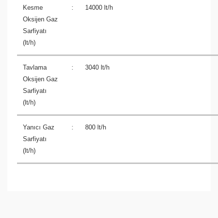
Kesme
:
14000 lt/h
Oksijen Gaz
Sarfiyatı
(lt/h)
Tavlama
:
3040 lt/h
Oksijen Gaz
Sarfiyatı
(lt/h)
Yanıcı Gaz
:
800 lt/h
Sarfiyatı
(lt/h)
Bu ürüne ilk yorumu siz yapın!