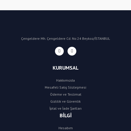
Yorum Yaz
Çengeldere Mh. Çengeldere Cd. No:24 Beykoz/İSTANBUL
KURUMSAL
Hakkımızda
Mesafeli Satış Sözleşmesi
Ödeme ve Teslimat
Gizlilik ve Güvenlik
İptal ve İade Şartları
BİLGİ
Hesabım