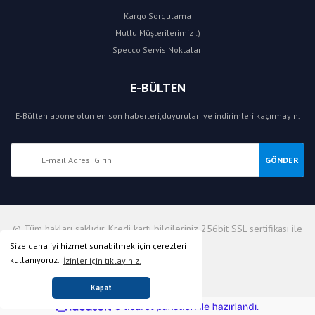
Kargo Sorgulama
Mutlu Müşterilerimiz :)
Specco Servis Noktaları
E-BÜLTEN
E-Bülten abone olun en son haberleri,duyuruları ve indirimleri kaçırmayın.
GÖNDER
© Tüm hakları saklıdır. Kredi kartı bilgileriniz 256bit SSL sertifikası ile
korunmaktadır.
Size daha iyi hizmet sunabilmek için çerezleri
kullanıyoruz.
İzinler için tıklayınız.
Kapat
ile
ideasoft
e-