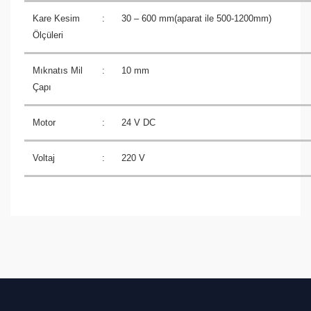
Kare Kesim
:
30 – 600 mm(aparat ile 500-1200mm)
Ölçüleri
Mıknatıs Mil
:
10 mm
Çapı
Motor
:
24 V DC
Voltaj
:
220 V
Bu ürüne ilk yorumu siz yapın!
Yorum Yaz