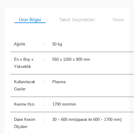
Ürün Bilgisi
Taksit Seçenekleri
Yorumlar
Ağırlık
:
50 kg
En x Boy x
:
550 x 1260 x 800 mm
Yükseklik
Kullanılacak
:
Plasma
Gazlar
Kesme Hızı
:
1700 mm/min
Daire Kesim
:
30 – 600 mm(aparat ile 600 – 1700 mm)
Ölçüleri