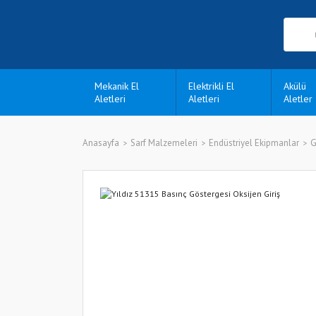
Mekanik El
Elektrikli El
Akülü
Aletleri
Aletleri
Aletler
Anasayfa
Sarf Malzemeleri
Endüstriyel Ekipmanlar
G