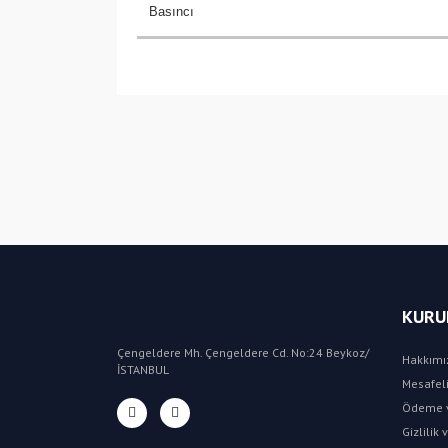
Basıncı
KURU
Çengeldere Mh. Çengeldere Cd. No:24 Beykoz/
Hakkımı
İSTANBUL
Mesafeli
Ödeme v
Gizlilik