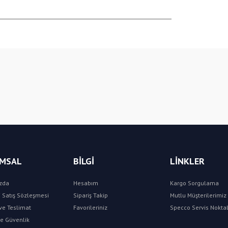
Bu ürüne ilk yorumu siz yapın!
Yorum Yaz
MSAL
BİLGİ
LİNKLER
zda
Hesabım
Kargo Sorgulama
 Satış Sözleşmesi
Sipariş Takip
Mutlu Müşterilerimiz 
e Teslimat
Favorileriniz
Specco Servis Noktal
 ve Güvenlik