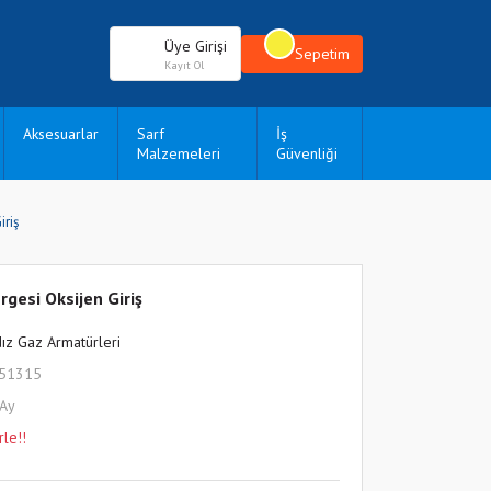
Üye Girişi
Sepetim
Kayıt Ol
Aksesuarlar
Sarf
İş
Malzemeleri
Güvenliği
iriş
gesi Oksijen Giriş
dız Gaz Armatürleri
L51315
 Ay
rle!!