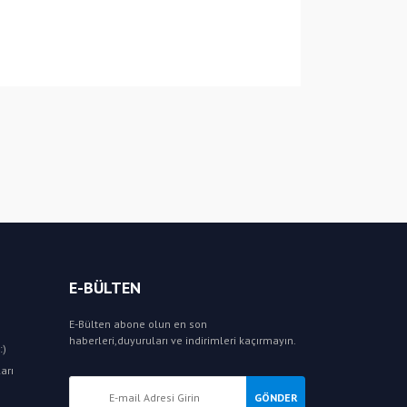
E-BÜLTEN
E-Bülten abone olun en son
haberleri,duyuruları ve indirimleri kaçırmayın.
:)
arı
GÖNDER