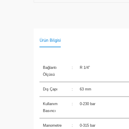
Ürün Bilgisi
Bağlantı
:
R 1/4”
Ölçüsü
Dış Çapı
:
63 mm
Kullanım
:
0-230 bar
Basıncı
Manometre
:
0-315 bar