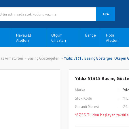
ARA
Havalı El
Ölçüm
Bahçe
Hobi
Aletleri
Cihazları
Aletleri
az Armatürleri
Basınç Göstergeleri
Yıldız 51315 Basınç Göstergesi Oksijen G
Yıldız 51315 Basınç Göster
Marka
Yıl
Stok Kodu
YI
Garanti Süresi
24
*87,55 TL den başlayan taksitle