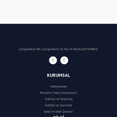
Bu ürüne ilk yorumu siz yapın!
Yorum Yaz
Çengeldere Mh. Çengeldere Cd. No:24 Beykoz/İSTANBUL
KURUMSAL
Hakkımızda
Mesafeli Satış Sözleşmesi
Ödeme ve Teslimat
Gizlilik ve Güvenlik
İptal ve İade Şartları