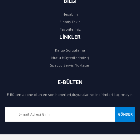
BİLGİ
Hesabım
Sipariş Takip
Favorileriniz
LİNKLER
Kargo Sorgulama
Mutlu Müşterilerimiz :)
Specco Servis Noktaları
E-BÜLTEN
E-Bülten abone olun en son haberleri,duyuruları ve indirimleri kaçırmayın.
GÖNDER