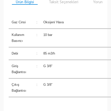
Ürün Bilgisi
Taksit Seçenekleri
Yorumlar
Gaz Cinsi
:
Oksijen/ Hava
Kullanım
:
10 bar
Basıncı
Debi
:
85 m3/h
Giriş
:
G 3/8”
Bağlantısı
Çıkış
:
G 3/8”
Bağlantısı