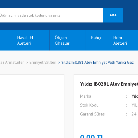
ARA
Havalı El
Ölçüm
Bahçe
Hobi
Aletleri
Cihazları
Aletleri
az Armatürleri
Emniyet Valfleri
Yıldız IB0281 Alev Emniyet Valfi Yanıcı Gaz
Yıldız IB0281 Alev Emniyet
Marka
Yıl
Stok Kodu
YI
Garanti Süresi
24
0,00 TL