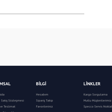
Bu ürüne ilk yorumu siz yapın!
Yorum Yaz
MSAL
BİLGİ
LİNKLER
zda
Hesabım
Kargo Sorgulama
 Satış Sözleşmesi
Sipariş Takip
Mutlu Müşterilerimiz 
e Teslimat
Favorileriniz
Specco Servis Noktal