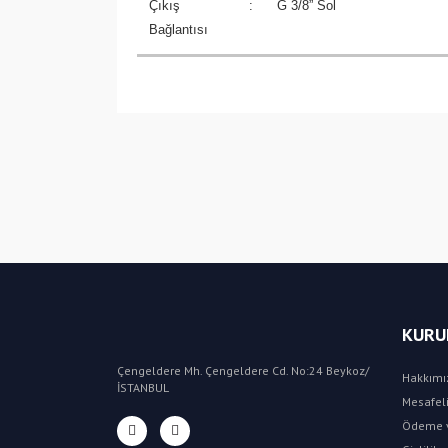
Çıkış
:
G 3/8” Sol
Bağlantısı
KURU
Çengeldere Mh. Çengeldere Cd. No:24 Beykoz/
Hakkımı
İSTANBUL
Mesafeli
Ödeme v