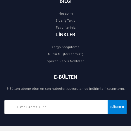
BİLGİ
Hesabım
Sipariş Takip
Favorileriniz
LİNKLER
Kargo Sorgulama
Mutlu Müşterilerimiz :)
Specco Servis Noktaları
E-BÜLTEN
E-Bülten abone olun en son haberleri,duyuruları ve indirimleri kaçırmayın.
GÖNDER