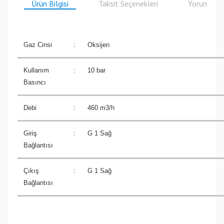
Ürün Bilgisi
Taksit Seçenekleri
Yorumlar
Gaz Cinsi
:
Oksijen
Kullanım
:
10 bar
Basıncı
Debi
:
460 m3/h
Giriş
:
G 1 Sağ
Bağlantısı
Çıkış
:
G 1 Sağ
Bağlantısı