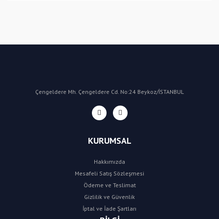
Bu ürüne ilk yorumu siz yapın!
Yorum Yaz
Çengeldere Mh. Çengeldere Cd. No:24 Beykoz/İSTANBUL
KURUMSAL
Hakkımızda
Mesafeli Satış Sözleşmesi
Ödeme ve Teslimat
Gizlilik ve Güvenlik
İptal ve İade Şartları