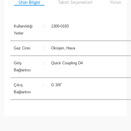
Ürün Bilgisi
Taksit Seçenekleri
Yorumlar
Kullanıldığı
:
1300-0183
Yerler
Gaz Cinsi
:
Oksijen, Hava
Giriş
:
Quick Coupling D4
Bağlantısı
Çıkış
:
G 3/8”
Bağlantısı
Bu ürüne ilk yorumu siz yapın!