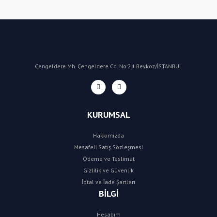
Yorum Yaz
Çengeldere Mh. Çengeldere Cd. No:24 Beykoz/İSTANBUL
KURUMSAL
Hakkımızda
Mesafeli Satış Sözleşmesi
Ödeme ve Teslimat
Gizlilik ve Güvenlik
İptal ve İade Şartları
BİLGİ
Hesabım