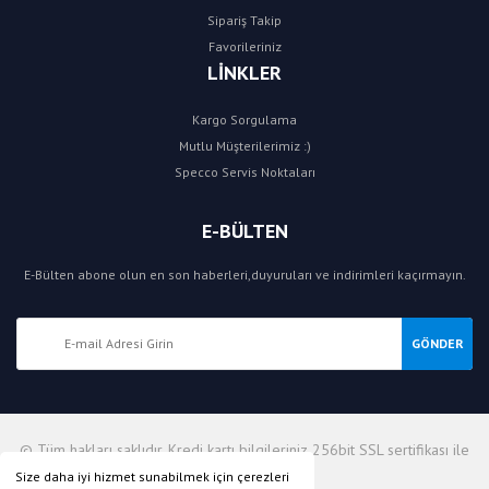
Sipariş Takip
Favorileriniz
LİNKLER
Kargo Sorgulama
Mutlu Müşterilerimiz :)
Specco Servis Noktaları
E-BÜLTEN
E-Bülten abone olun en son haberleri,duyuruları ve indirimleri kaçırmayın.
GÖNDER
© Tüm hakları saklıdır. Kredi kartı bilgileriniz 256bit SSL sertifikası ile
korunmaktadır.
Size daha iyi hizmet sunabilmek için çerezleri