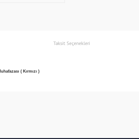
Taksit Seçenekleri
hafazası ( Kırmızı )
Bu ürüne ilk yorumu siz yapın!
Yorum Yaz