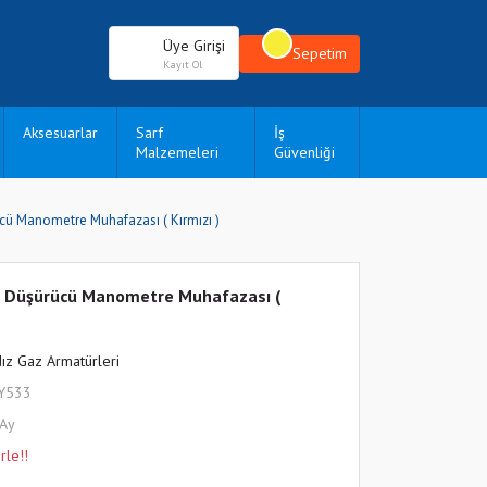
Üye Girişi
Sepetim
Kayıt Ol
Aksesuarlar
Sarf
İş
Malzemeleri
Güvenliği
ücü Manometre Muhafazası ( Kırmızı )
nç Düşürücü Manometre Muhafazası (
dız Gaz Armatürleri
LY533
 Ay
rle!!