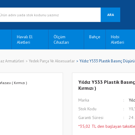
ARA
Havalı El
Ölçüm
Bahçe
Hobi
Aletleri
Cihazları
Aletleri
az Armatürleri
Yedek Parça Ve Aksesuarlar
Yıldız Y533 Plastik Basınç Düşür
Yıldız Y533 Plastik Bası
Kırmızı )
Marka
Yıl
Stok Kodu
YI
Garanti Süresi
24
*35,02 TL den başlayan taksitle