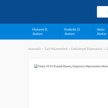
Mekanik El
Elektrikli El
Akülü
Aletleri
Aletleri
Aletler
Anasayfa
Sarf Malzemeleri
Endüstriyel Ekipmanlar
G