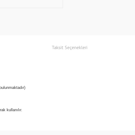
Taksit Seçenekleri
 bulunmaktadır)
ak kullanılır.
Bu ürüne ilk yorumu siz yapın!