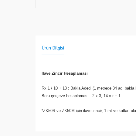
Ürün Bilgisi
İlave Zincir Hesaplaması
Rx 1 / 10 + 13 : Bakla Adedi (1 metrede 34 ad. bakla
Boru çerçeve hesaplaması : 2 x 3, 14 x r + 1
*ZK50S ve ZK50M için ilave zincir, 1 mt ve katları olar