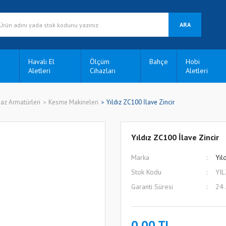
ARA
Havalı El
Ölçüm
Bahçe
Hobi
Aletleri
Cihazları
Aletleri
az Armatürleri
Kesme Makineleri
Yıldız ZC100 İlave Zincir
Yıldız ZC100 İlave Zincir
Marka
Yıl
Stok Kodu
YI
Garanti Süresi
24
0,00 TL