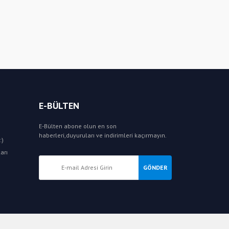
E-BÜLTEN
E-Bülten abone olun en son
haberleri,duyuruları ve indirimleri kaçırmayın.
:)
arı
GÖNDER