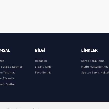
Yorum Yaz
MSAL
BİLGİ
LİNKLER
zda
Hesabım
Kargo Sorgulama
 Satış Sözleşmesi
Sipariş Takip
Mutlu Müşterilerimiz 
e Teslimat
Favorileriniz
Specco Servis Noktal
 ve Güvenlik
İade Şartları