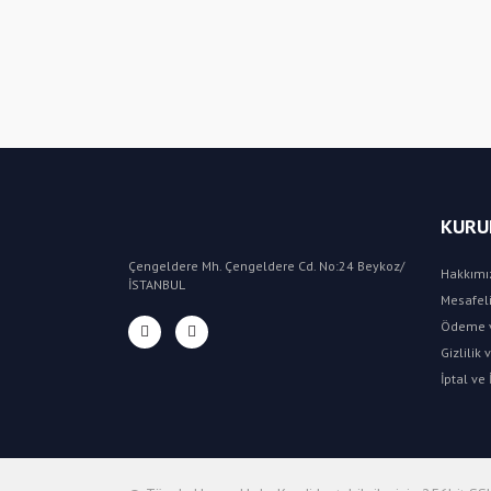
KURU
Çengeldere Mh. Çengeldere Cd. No:24 Beykoz/
Hakkımı
İSTANBUL
Mesafeli
Ödeme v
Gizlilik
İptal ve 