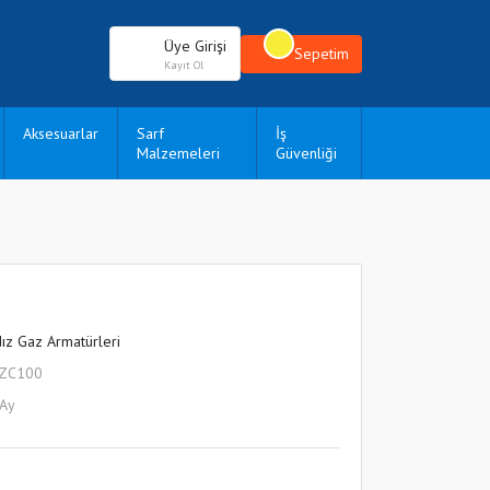
Üye Girişi
Sepetim
Kayıt Ol
Aksesuarlar
Sarf
İş
Malzemeleri
Güvenliği
dız Gaz Armatürleri
LZC100
 Ay