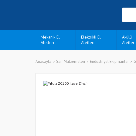
Mekanik El
Elektrikli El
Akülü
Aletleri
Aletleri
Aletler
Anasayfa
Sarf Malzemeleri
Endüstriyel Ekipmanlar
G