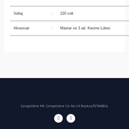
Voltaj
:
220 volt
Aksesuar
:
Mastar ve 3 ad. Kesme Lülesi
Bu ürüne ilk yorumu siz yapın!
Yorum Yaz
Çengeldere Mh. Çengeldere Cd. No:24 Beykoz/İSTANBUL