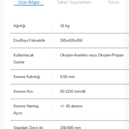
Ürün Bilgisi
Taksit Seçenekleri
Yorumlar
Ağırlığı
:
16 kg
EnxBoyxYükseklik
:
265x420x450
Kullanılacak
:
Oksijen-Asetilen veya Oksijen-Propan
Gazlar
Kesme Kalınlığı
:
0-50 mm
Kesme Hızı
:
50-1150 mm/dk
Kesme Hamlaç
:
+/- 45 derece
Açısı
Standart Zincir ile
:
150-600 mm