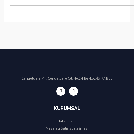
Bu ürüne ilk yorumu siz yapın!
Yorum Yaz
Çengeldere Mh. Çengeldere Cd. No:24 Beykoz/İSTANBUL
KURUMSAL
Hakkımızda
Mesafeli Satış Sözleşmesi