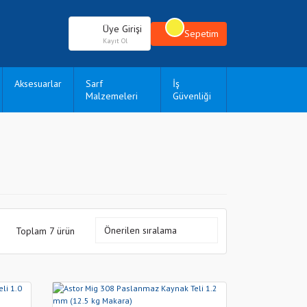
Üye Girişi
Sepetim
Kayıt Ol
Aksesuarlar
Sarf
İş
Malzemeleri
Güvenliği
Toplam 7 ürün