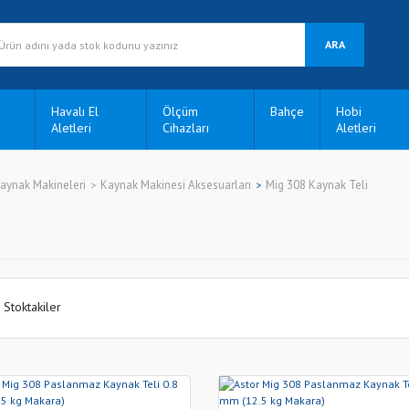
ARA
Havalı El
Ölçüm
Bahçe
Hobi
Aletleri
Cihazları
Aletleri
aynak Makineleri
Kaynak Makinesi Aksesuarları
Mig 308 Kaynak Teli
Stoktakiler