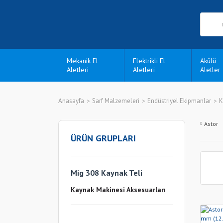
Mekanik El
Elektrikli El
Akülü
Aletleri
Aletleri
Aletler
Anasayfa
Sarf Malzemeleri
Endüstriyel Ekipmanlar
K
Astor
ÜRÜN GRUPLARI
Mig 308 Kaynak Teli
Kaynak Makinesi Aksesuarları