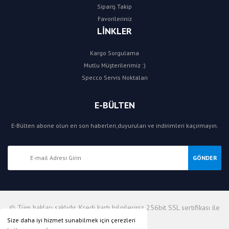
Sipariş Takip
Favorileriniz
LİNKLER
Kargo Sorgulama
Mutlu Müşterilerimiz :)
Specco Servis Noktaları
E-BÜLTEN
E-Bülten abone olun en son haberleri,duyuruları ve indirimleri kaçırmayın.
GÖNDER
© Tüm hakları saklıdır. Kredi kartı bilgileriniz 256bit SSL sertifikası ile
korunmaktadır.
Size daha iyi hizmet sunabilmek için çerezleri