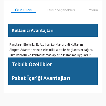
Ürün Bilgisi
Taksit Seçenekleri
Yorumlar
Kullanıcı Avantajları
-Pançların Elektrikli El Aletleri ile Mandrenli Kullanımı
-Altıgen Adaptör, pançın elektrikli alet ile bağlantısını sağlar.
-Tüm kablolu ve kablosuz matkaplarla kullanıma uygundur
Teknik Özellikler
Paket İçeriği Avantajları
(CN) Çin
Bu ürüne ilk yorumu siz yapın!