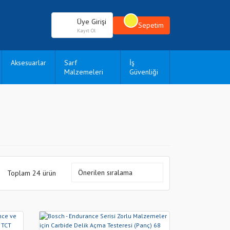
Üye Girişi
Sepetim
Kayıt Ol
Aksesuarlar
Sarf
İş
Malzemeleri
Güvenliği
Toplam 24 ürün