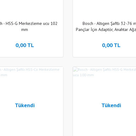
ch - HSS-G Merkezleme ucu 102
Bosch - Altıgen Şaftlı 32-76
mm
Pançlar İçin Adaptör, Anahtar Ağz
(6,35mm)
0,00 TL
0,00 TL
Tükendi
Tükendi