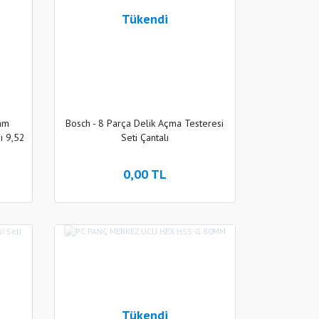
Tükendi
 mm
Bosch - 8 Parça Delik Açma Testeresi
ı 9,52
Seti Çantalı
0,00 TL
Tükendi