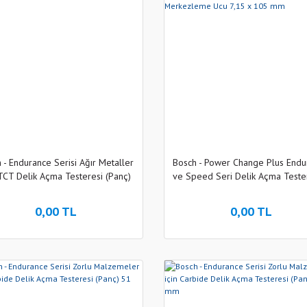
 - Endurance Serisi Ağır Metaller
Bosch - Power Change Plus Endu
 TCT Delik Açma Testeresi (Panç)
ve Speed Seri Delik Açma Teste
14 mm
için TCT Merkezleme Ucu 7,15 
mm
0,00 TL
0,00 TL