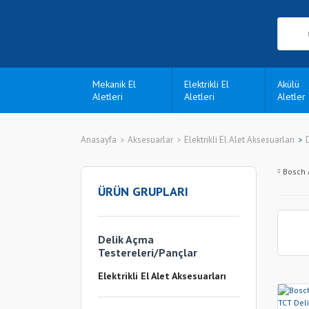
Mekanik El
Elektrikli El
Akülü
Aletleri
Aletleri
Aletler
Anasayfa
Aksesuarlar
Elektrikli El Alet Aksesuarları
Bosch 
ÜRÜN GRUPLARI
Delik Açma
Testereleri/Pançlar
Elektrikli El Alet Aksesuarları