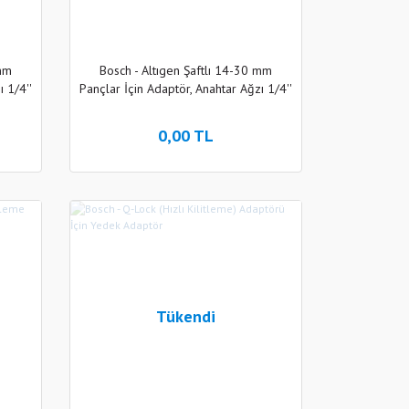
 mm
Bosch - Altıgen Şaftlı 14-30 mm
ı 1/4''
Pançlar İçin Adaptör, Anahtar Ağzı 1/4''
(6,35mm)
0,00 TL
Tükendi