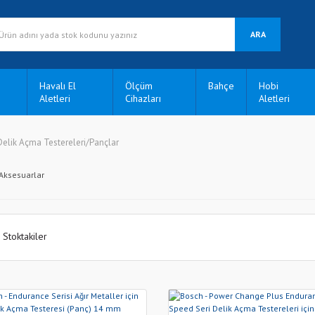
ARA
Havalı El
Ölçüm
Bahçe
Hobi
Aletleri
Cihazları
Aletleri
Delik Açma Testereleri/Pançlar
Aksesuarlar
Stoktakiler