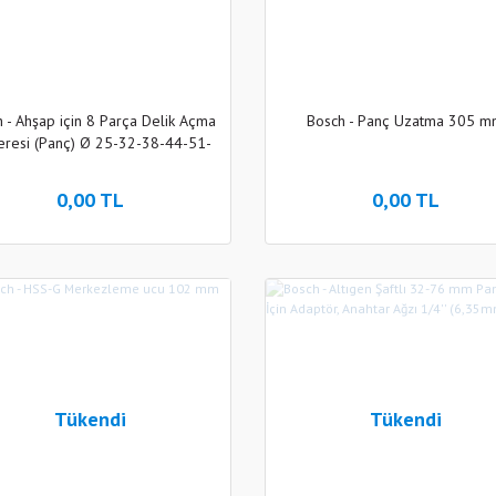
 - Ahşap için 8 Parça Delik Açma
Bosch - Panç Uzatma 305 
eresi (Panç) Ø 25-32-38-44-51-
57-63-68 mm
0,00 TL
0,00 TL
Tükendi
Tükendi