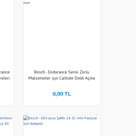
rance
Bosch - Endurance Serisi Zorlu
releri
Malzemeler için Carbide Delik Açma
x 105
Testeresi (Panç) 68 mm
0,00 TL