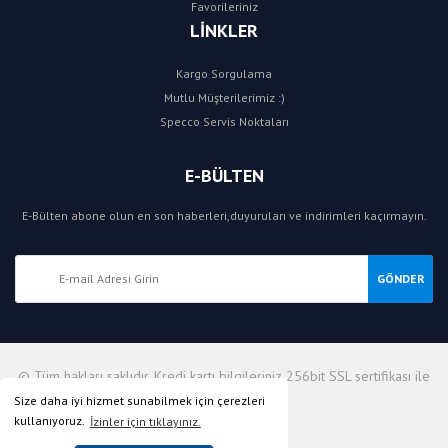
Favorileriniz
LİNKLER
Kargo Sorgulama
Mutlu Müşterilerimiz :)
Specco Servis Noktaları
E-BÜLTEN
E-Bülten abone olun en son haberleri,duyuruları ve indirimleri kaçırmayın.
GÖNDER
© Tüm hakları saklıdır. Kredi kartı bilgileriniz 256bit SSL sertifikası ile
korunmaktadır.
Size daha iyi hizmet sunabilmek için çerezleri
kullanıyoruz.
İzinler için tıklayınız.