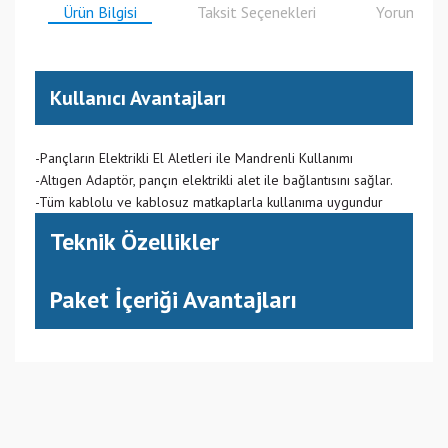
Ürün Bilgisi
Taksit Seçenekleri
Yorumlar
Kullanıcı Avantajları
-Pançların Elektrikli El Aletleri ile Mandrenli Kullanımı
-Altıgen Adaptör, pançın elektrikli alet ile bağlantısını sağlar.
-Tüm kablolu ve kablosuz matkaplarla kullanıma uygundur
Teknik Özellikler
Paket İçeriği Avantajları
(CN) Çin
Bu ürüne ilk yorumu siz yapın!
Yorum Yaz