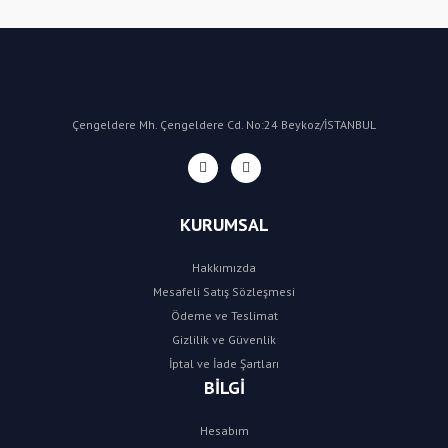
Yorum Yaz
Çengeldere Mh. Çengeldere Cd. No:24 Beykoz/İSTANBUL
KURUMSAL
Hakkımızda
Mesafeli Satış Sözleşmesi
Ödeme ve Teslimat
Gizlilik ve Güvenlik
İptal ve İade Şartları
BİLGİ
Hesabım