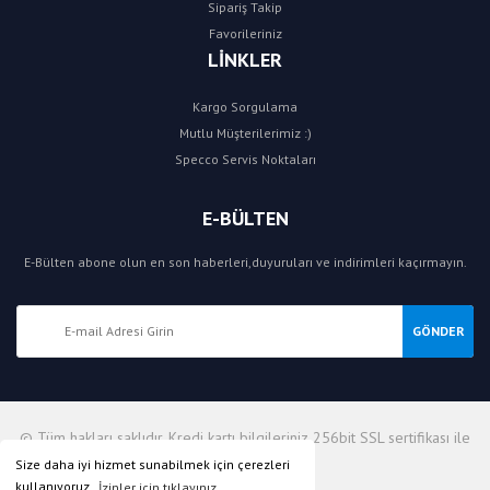
Sipariş Takip
Favorileriniz
LİNKLER
Kargo Sorgulama
Mutlu Müşterilerimiz :)
Specco Servis Noktaları
E-BÜLTEN
E-Bülten abone olun en son haberleri,duyuruları ve indirimleri kaçırmayın.
GÖNDER
© Tüm hakları saklıdır. Kredi kartı bilgileriniz 256bit SSL sertifikası ile
korunmaktadır.
Size daha iyi hizmet sunabilmek için çerezleri
kullanıyoruz.
İzinler için tıklayınız.