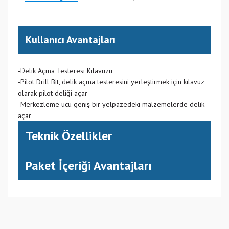
Kullanıcı Avantajları
-Delik Açma Testeresi Kılavuzu
-Pilot Drill Bit, delik açma testeresini yerleştirmek için kılavuz
olarak pilot deliği açar
-Merkezleme ucu geniş bir yelpazedeki malzemelerde delik
açar
Teknik Özellikler
Paket İçeriği Avantajları
(999) Çoklu Ülkede Üretim
Bu ürüne ilk yorumu siz yapın!