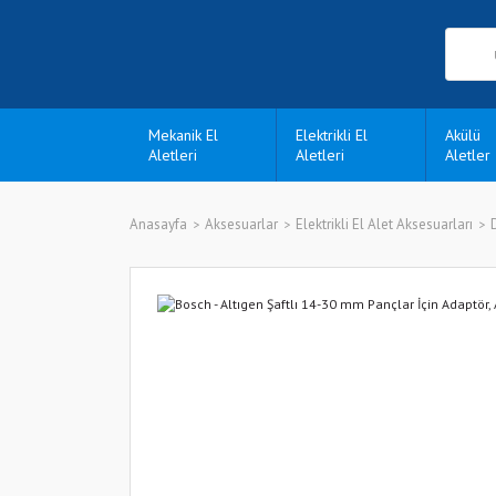
Mekanik El
Elektrikli El
Akülü
Aletleri
Aletleri
Aletler
Anasayfa
Aksesuarlar
Elektrikli El Alet Aksesuarları