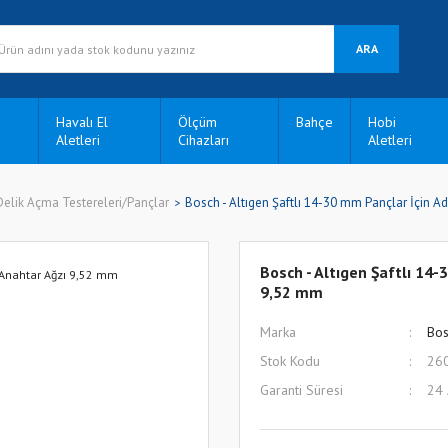
ARA
Havalı El
Ölçüm
Bahçe
Hobi
Aletleri
Cihazları
Aletleri
Delik Açma Testereleri/Pançlar
Bosch - Altıgen Şaftlı 14-30 mm Pançlar İçin A
Bosch - Altıgen Şaftlı 14
9,52 mm
Marka
Bos
Stok Kodu
26
Garanti Süresi
24