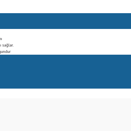
mı
ı sağlar.
gundur
Bu ürüne ilk yorumu siz yapın!
Yorum Yaz