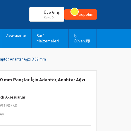
Üye Girişi
Sepetim
Kayıt Ol
Aksesuarlar
Sarf
İş
Malzemeleri
Güvenliği
daptör, Anahtar Ağzı 9,52 mm
-30 mm Pançlar İçin Adaptör, Anahtar Ağzı
ch Aksesuarlar
09390588
 Ay