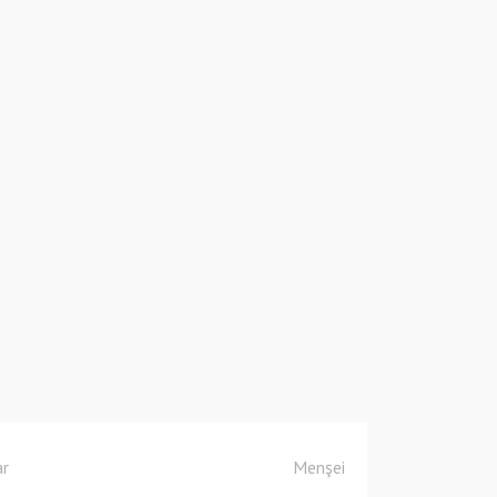
ar
Menşei