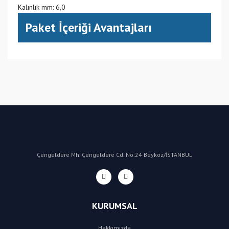
Kalınlık mm: 6,0
Paket İçeriği Avantajları
(CN) Çin
Bu ürüne ilk yorumu siz yapın!
Yorum Yaz
Çengeldere Mh. Çengeldere Cd. No:24 Beykoz/İSTANBUL
KURUMSAL
Hakkımızda