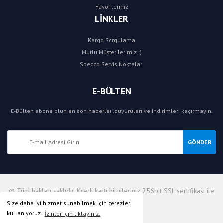
Favorileriniz
LİNKLER
Kargo Sorgulama
Mutlu Müşterilerimiz :)
Specco Servis Noktaları
E-BÜLTEN
E-Bülten abone olun en son haberleri,duyuruları ve indirimleri kaçırmayın.
GÖNDER
© Tüm hakları saklıdır. Kredi kartı bilgileriniz 256bit SSL sertifikası ile
korunmaktadır.
Size daha iyi hizmet sunabilmek için çerezleri
kullanıyoruz.
İzinler için tıklayınız.