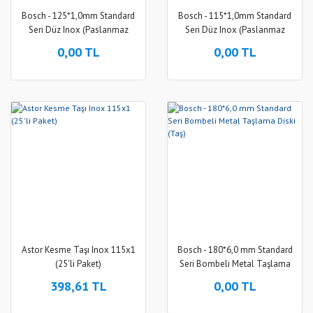
Bosch - 125*1,0mm Standard
Bosch - 115*1,0mm Standard
Seri Düz Inox (Paslanmaz
Seri Düz Inox (Paslanmaz
Çelik) Kesme Diski (Taş) -
Çelik) Kesme Diski (Taş) -
0,00 TL
0,00 TL
Rapido (1 Adet)
Rapido 10'lu
Astor Kesme Taşı Inox 115x1
Bosch - 180*6,0 mm Standard
(25'li Paket)
Seri Bombeli Metal Taşlama
Diski (Taş)
398,61 TL
0,00 TL