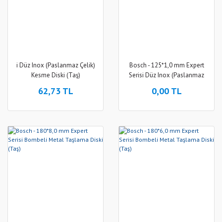
i Düz Inox (Paslanmaz Çelik)
Bosch - 125*1,0 mm Expert
Kesme Diski (Taş)
Serisi Düz Inox (Paslanmaz
Çelik) Kesme Diski (Taş) -
62,73 TL
0,00 TL
Rapido