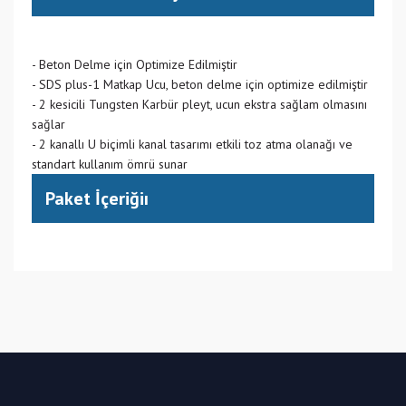
- Beton Delme için Optimize Edilmiştir
- SDS plus-1 Matkap Ucu, beton delme için optimize edilmiştir
- 2 kesicili Tungsten Karbür pleyt, ucun ekstra sağlam olmasını
sağlar
- 2 kanallı U biçimli kanal tasarımı etkili toz atma olanağı ve
standart kullanım ömrü sunar
Paket İçeriğiı
(CN) Çin
Bu ürüne ilk yorumu siz yapın!
Yorum Yaz