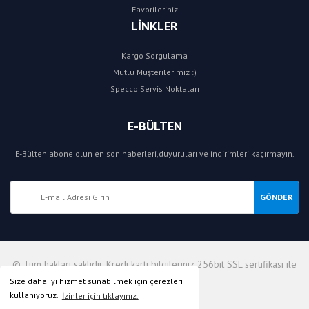
Favorileriniz
LİNKLER
Kargo Sorgulama
Mutlu Müşterilerimiz :)
Specco Servis Noktaları
E-BÜLTEN
E-Bülten abone olun en son haberleri,duyuruları ve indirimleri kaçırmayın.
GÖNDER
© Tüm hakları saklıdır. Kredi kartı bilgileriniz 256bit SSL sertifikası ile
korunmaktadır.
Size daha iyi hizmet sunabilmek için çerezleri
kullanıyoruz.
İzinler için tıklayınız.