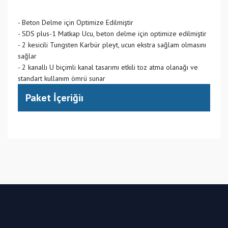
- Beton Delme için Optimize Edilmiştir
- SDS plus-1 Matkap Ucu, beton delme için optimize edilmiştir
- 2 kesicili Tungsten Karbür pleyt, ucun ekstra sağlam olmasını
sağlar
- 2 kanallı U biçimli kanal tasarımı etkili toz atma olanağı ve
standart kullanım ömrü sunar
Paket İçeriğiı
(CN) Çin
Bu ürüne ilk yorumu siz yapın!
Yorum Yaz