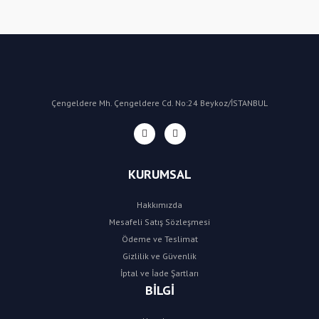
Yorum Yaz
Çengeldere Mh. Çengeldere Cd. No:24 Beykoz/İSTANBUL
KURUMSAL
Hakkımızda
Mesafeli Satış Sözleşmesi
Ödeme ve Teslimat
Gizlilik ve Güvenlik
İptal ve İade Şartları
BİLGİ