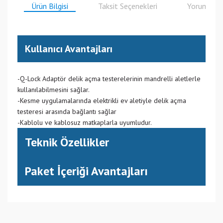
Ürün Bilgisi
Taksit Seçenekleri
Yorumlar
Kullanıcı Avantajları
-Q-Lock Adaptör delik açma testerelerinin mandrelli aletlerle
kullanılabilmesini sağlar.
-Kesme uygulamalarında elektrikli ev aletiyle delik açma
testeresi arasında bağlantı sağlar
-Kablolu ve kablosuz matkaplarla uyumludur.
Teknik Özellikler
Paket İçeriği Avantajları
(CN) Çin
Bu ürüne ilk yorumu siz yapın!