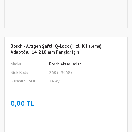
Bosch - Altıgen Şaftlı Q-Lock (Hızlı Kilitleme)
Adaptörü, 14-210 mm Pançlar için
Marka
Bosch Aksesuarlar
Stok Kodu
2609390589
Garanti Süresi
24 Ay
0,00 TL