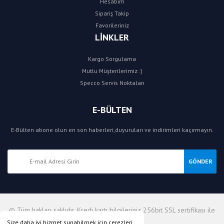
Hesabım
Sipariş Takip
Favorileriniz
LİNKLER
Kargo Sorgulama
Mutlu Müşterilerimiz :)
Specco Servis Noktaları
E-BÜLTEN
E-Bülten abone olun en son haberleri,duyuruları ve indirimleri kaçırmayın.
GÖNDER
© Tüm hakları saklıdır. Kredi kartı bilgileriniz 256bit SSL sertifikası ile
korunmaktadır.
Size daha iyi hizmet sunabilmek için çerezleri