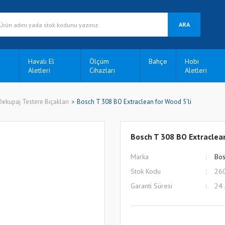
ARA
Havalı El
Ölçüm
Bahçe
Hobi
Aletleri
Cihazları
Aletleri
Dekupaj Testere Bıçakları
Bosch T 308 BO Extraclean for Wood 5'li
Bosch T 308 BO Extraclean
Marka
Bos
Stok Kodu
26
Garanti Süresi
24