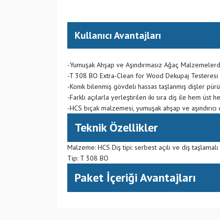
Kullanıcı Avantajları
-Yumuşak Ahşap ve Aşındırmasız Ağaç Malzemelerde
-T 308 BO Extra-Clean for Wood Dekupaj Testeresi B
-Konik bilenmiş gövdeli hassas taşlanmış dişler pür
-Farklı açılarla yerleştirilen iki sıra diş ile hem üst
-HCS bıçak malzemesi, yumuşak ahşap ve aşındırıcı 
Teknik Özellikler
Malzeme: HCS Diş tipi: serbest açılı ve diş taşlama
Tip: T 308 BO
Paket İçeriği Avantajları
(CH) İsviçre