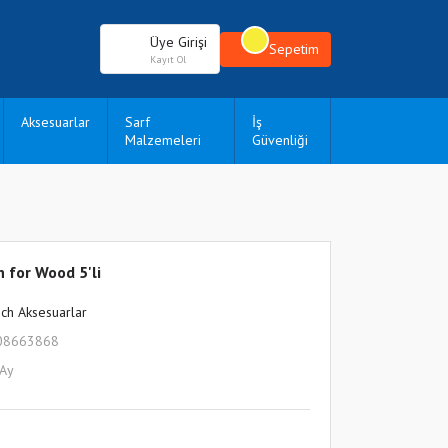
Üye Girişi
Sepetim
Kayıt Ol
Aksesuarlar
Sarf
İş
Malzemeleri
Güvenliği
 for Wood 5'li
ch Aksesuarlar
08663868
 Ay