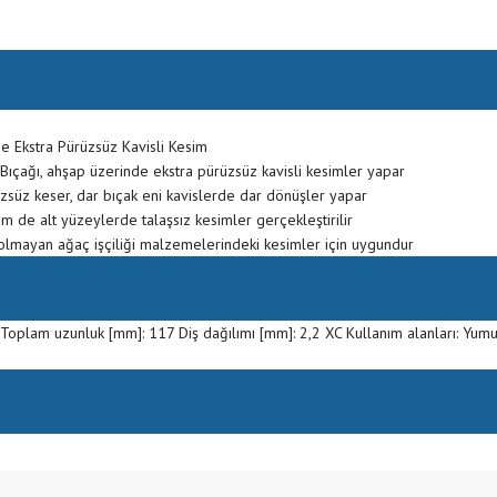
 Ekstra Pürüzsüz Kavisli Kesim
ıçağı, ahşap üzerinde ekstra pürüzsüz kavisli kesimler yapar
üzsüz keser, dar bıçak eni kavislerde dar dönüşler yapar
 hem de alt yüzeylerde talaşsız kesimler gerçekleştirilir
olmayan ağaç işçiliği malzemelerindeki kesimler için uygundur
lı Toplam uzunluk [mm]: 117 Diş dağılımı [mm]: 2,2 XC Kullanım alanları: Yu
Bu ürüne ilk yorumu siz yapın!