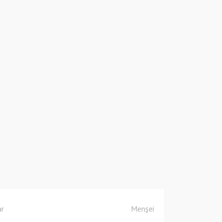
ar
Menşei