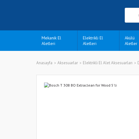
Mekanik El
Elektrikli El
Akülü
Aletleri
Aletleri
Aletler
Anasayfa
Aksesuarlar
Elektrikli El Alet Aksesuarları